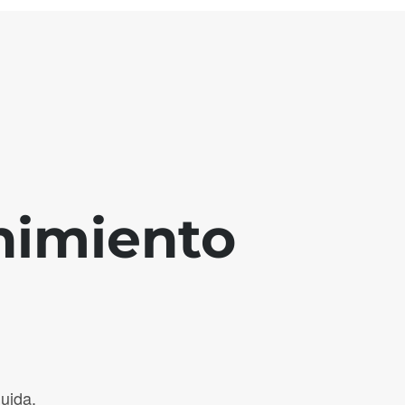
nimiento
uida.